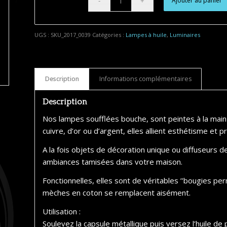
Ajouter au panier
Alternative:
UGS :
SKU_2017_0039
Catégories :
Lampes à huile
,
Luminaires
Description
Informations complémentaires
Description
Nos lampes soufflées bouche, sont peintes à la main
cuivre, d’or ou d’argent, elles allient esthétisme et pr
A la fois objets de décoration unique ou diffuseurs 
ambiances tamisées dans votre maison.
Fonctionnelles, elles sont de véritables ’’bougies pe
mèches en coton se remplacent aisément.
Utilisation :
Soulevez la capsule métallique puis versez l’huile de 