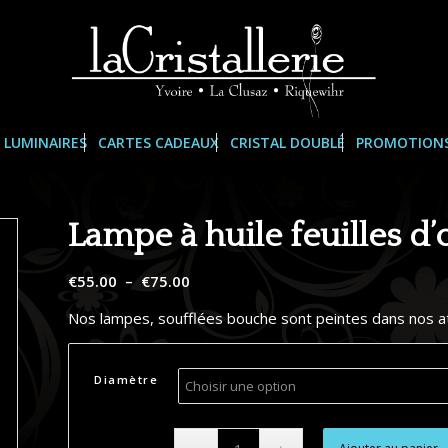
LUMINAIRES
CARTES CADEAUX
CRISTAL DOUBLÉ
PROMOTION
Lampe à huile feuilles d’
Plage
€
55.00
–
€
75.00
de
Nos lampes, soufflées bouche sont peintes dans nos at
prix :
€55.00
à
Diamètre
€75.00