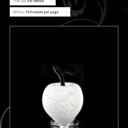
Trier par
Par défaut
Afficher
15 Produits par page