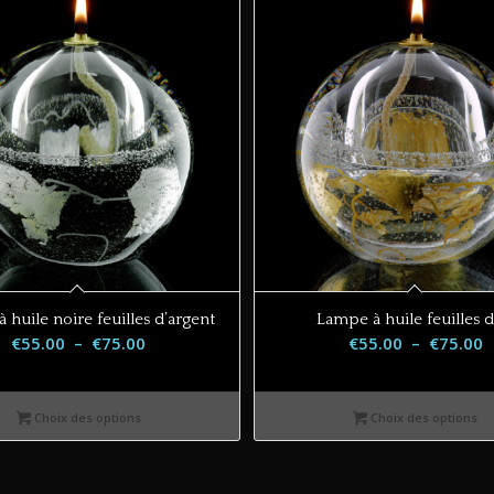
 huile noire feuilles d’argent
Lampe à huile feuilles d
Plage
P
€
55.00
–
€
75.00
€
55.00
–
€
75.00
de
d
prix :
p
Choix des options
Choix des options
€55.00
€
à
à
€75.00
€