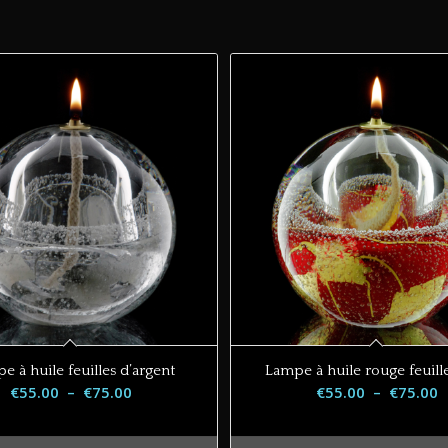
e à huile feuilles d’argent
Lampe à huile rouge feuille
Plage
P
€
55.00
–
€
75.00
€
55.00
–
€
75.00
de
d
prix :
p