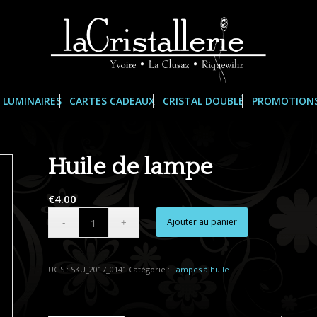
LUMINAIRES
CARTES CADEAUX
CRISTAL DOUBLÉ
PROMOTION
Huile de lampe
€
4.00
Alternative:
Ajouter au panier
UGS :
SKU_2017_0141
Catégorie :
Lampes à huile