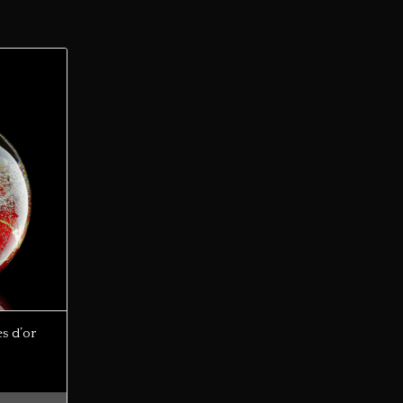
s d’or
lage
e
rix :