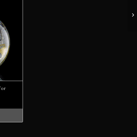
’or
lage
e
rix :
55.00
75.00