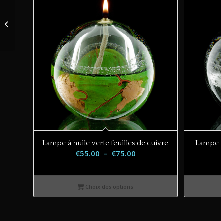
Kate flûtes x6
Lampe à huile verte feuilles de cuivre
Lampe à
Plage
€
55.00
–
€
75.00
de
prix :
Choix des options
€55.00
à
€75.00