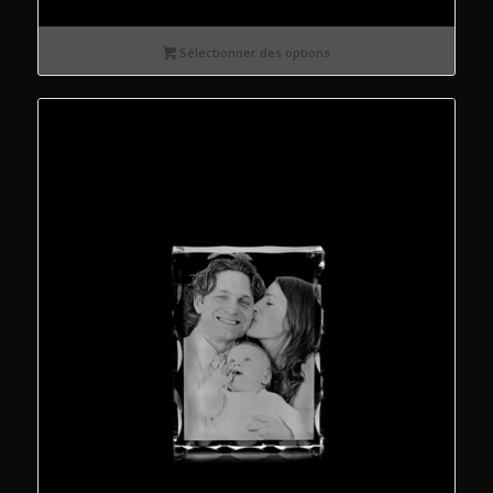
de
prix :
Sélectionner des options
€110.00
à
€160.00