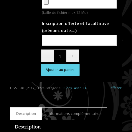
(taille de fichier max 12 Mo)
Inscription offerte et facultative
(prénom, date,…)
Ajouter au panier
Alternative:
Effacer
UGS :
SKU_2017_0122a
Catégorie :
Blocs Laser 3D
Description
Informations complémentaires
Description